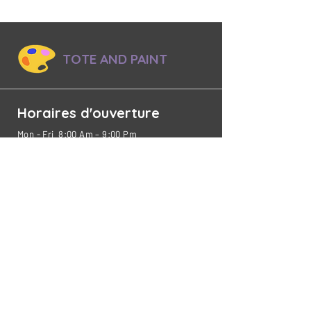
TOTE AND PAINT
Horaires d'ouverture
Mon - Fri 8:00 Am – 9:00 Pm
Sat - Sun 9:00 Am – 9:00 Pm
Menu du site
ACCUEIL
À PROPOS
NOS ATELIERS
Sip & Paint
TÉMOIGNAGES
EVENEMENTS
PASSÉS